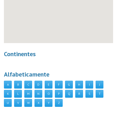
Continentes
Alfabeticamente
A
B
C
D
E
F
G
H
I
J
K
L
M
N
O
P
Q
R
S
T
U
V
W
X
Y
Z