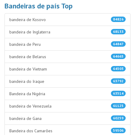
Bandeiras de país Top
bandeira de Kosovo
84826
bandeira de Inglaterra
68133
bandeira de Peru
64847
bandeira de Belarus
64665
bandeira de Vietnam
64503
bandeira do Iraque
63792
Bandeira da Nigéria
63514
bandeira de Venezuela
61125
bandeira de Gana
60259
Bandeira dos Camarões
59506