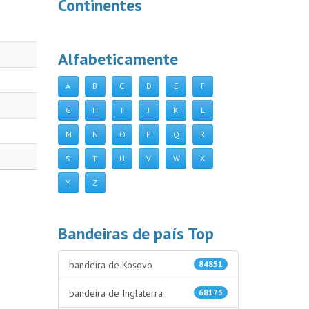
Continentes
Alfabeticamente
A
B
C
D
E
F
G
H
I
J
K
L
M
N
O
P
Q
R
S
T
U
V
W
X
Y
Z
Bandeiras de país Top
bandeira de Kosovo
84851
bandeira de Inglaterra
68173