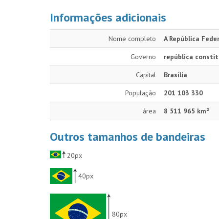
Informações adicionais
Nome completo
A República Feder
Governo
república constit
Capital
Brasília
População
201 103 330
área
8 511 965 km²
Outros tamanhos de bandeiras
20px
40px
80px