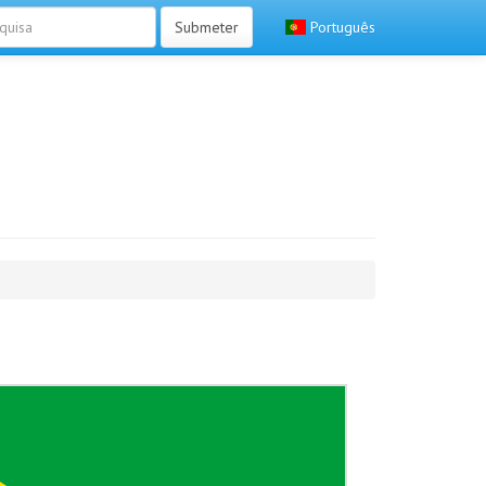
Submeter
Português