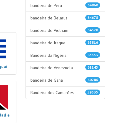
bandeira de Peru
64860
bandeira de Belarus
64678
bandeira de Vietnam
64520
bandeira do Iraque
63816
Bandeira da Nigéria
63553
guai
bandeira de Venezuela
61145
bandeira de Gana
60286
Bandeira dos Camarões
59535
dad e