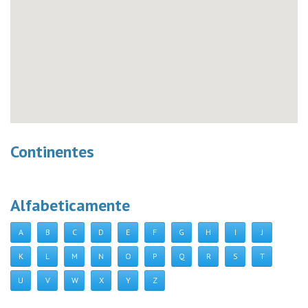
Continentes
Alfabeticamente
A
B
C
D
E
F
G
H
I
J
K
L
M
N
O
P
Q
R
S
T
U
V
W
X
Y
Z