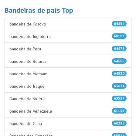
Bandeiras de país Top
bandeira de Kosovo
84859
bandeira de Inglaterra
68183
bandeira de Peru
64878
bandeira de Belarus
64685
bandeira de Vietnam
64530
bandeira do Iraque
63824
Bandeira da Nigéria
63557
bandeira de Venezuela
61151
bandeira de Gana
60298
Bandeira dos Camarões
59541