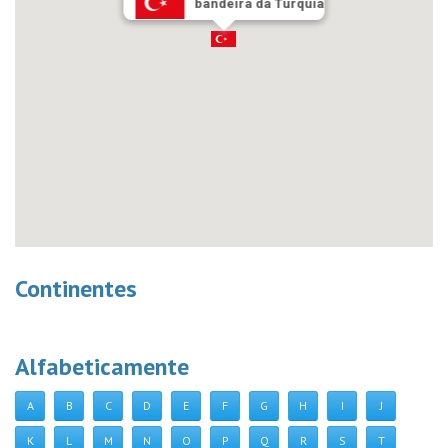
bandeira da Turquia
Continentes
Alfabeticamente
A
B
C
D
E
F
G
H
I
J
K
L
M
N
O
P
Q
R
S
T