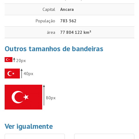
Capital
Ancara
População
783 562
área
77 804 122 km²
Outros tamanhos de bandeiras
20px
40px
80px
Ver igualmente