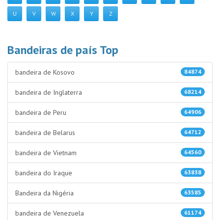
U
V
W
X
Y
Z
Bandeiras de país Top
bandeira de Kosovo
84874
bandeira de Inglaterra
68214
bandeira de Peru
64906
bandeira de Belarus
64712
bandeira de Vietnam
64560
bandeira do Iraque
63838
Bandeira da Nigéria
63585
bandeira de Venezuela
61174