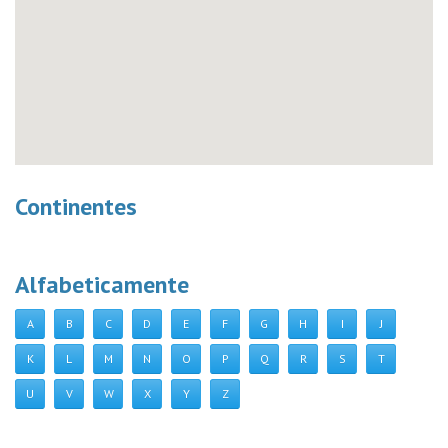
Continentes
Alfabeticamente
A
B
C
D
E
F
G
H
I
J
K
L
M
N
O
P
Q
R
S
T
U
V
W
X
Y
Z