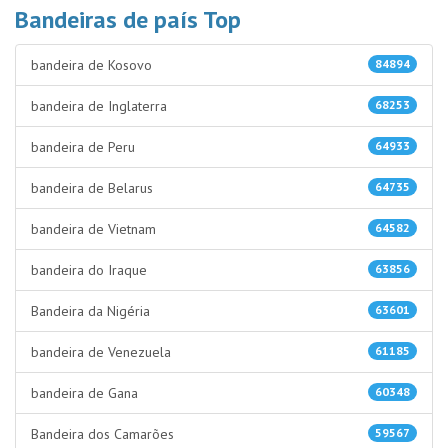
Bandeiras de país Top
bandeira de Kosovo
84894
bandeira de Inglaterra
68253
bandeira de Peru
64933
bandeira de Belarus
64735
bandeira de Vietnam
64582
bandeira do Iraque
63856
Bandeira da Nigéria
63601
bandeira de Venezuela
61185
bandeira de Gana
60348
Bandeira dos Camarões
59567