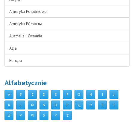
Ameryka Południowa
Ameryka Północna
Australia i Oceania
Azja
Europa
Alfabetycznie
A
B
C
D
E
F
G
H
I
J
K
L
M
N
O
P
Q
R
S
T
U
V
W
X
Y
Z