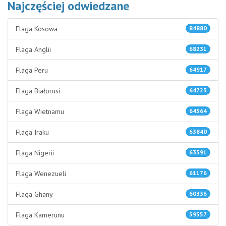
Najczęściej odwiedzane
Flaga Kosowa
84880
Flaga Anglii
68231
Flaga Peru
64917
Flaga Białorusi
64723
Flaga Wietnamu
64564
Flaga Iraku
63840
Flaga Nigerii
63591
Flaga Wenezueli
61176
Flaga Ghany
60336
Flaga Kamerunu
59557