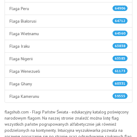
Flaga Peru
64906
Flaga Białorusi
64712
Flaga Wietnamu
64560
Flaga Iraku
63838
Flaga Nigerii
63585
Flaga Wenezueli
61173
Flaga Ghany
60331
Flaga Kamerunu
59555
flagshub.com - Flagi Państw Świata - edukacyjny katalog poświęcony
narodowym flagom. Na naszej stronie znaleźć można listę flag
wszystkich państw pogrupowanych alfabetycznie jak również
podzielonych na kontynenty. Intuicyjna wyszukiwarka pozwala na
sprawne poruszanie się po stronie oraz odnajdywanie szukanych flag