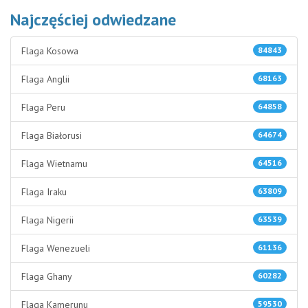
Najczęściej odwiedzane
Flaga Kosowa
84843
Flaga Anglii
68163
Flaga Peru
64858
Flaga Białorusi
64674
Flaga Wietnamu
64516
Flaga Iraku
63809
Flaga Nigerii
63539
Flaga Wenezueli
61136
Flaga Ghany
60282
Flaga Kamerunu
59530