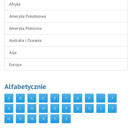
Afryka
Ameryka Południowa
Ameryka Północna
Australia i Oceania
Azja
Europa
Alfabetycznie
A
B
C
D
E
F
G
H
I
J
K
L
M
N
O
P
Q
R
S
T
U
V
W
X
Y
Z