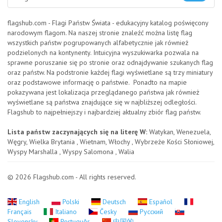
flagshub.com - Flagi Państw Świata - edukacyjny katalog poświęcony
narodowym flagom. Na naszej stronie znaleźć można listę flag
wszystkich państw pogrupowanych alfabetycznie jak również
podzielonych na kontynenty. Intuicyjna wyszukiwarka pozwala na
sprawne poruszanie się po stronie oraz odnajdywanie szukanych flag
oraz państw. Na podstronie każdej flagi wyświetlane są trzy miniatury
oraz podstawowe informację o państwie. Ponadto na mapie
pokazywana jest lokalizacja przeglądanego państwa jak również
wyświetlane są państwa znajdujące się w najbliższej odległości.
Flagshub to najpełniejszy i najbardziej aktualny zbiór flag państw.
Lista państw zaczynających się na literę W:
Watykan, Wenezuela,
Węgry, Wielka Brytania , Wietnam, Włochy , Wybrzeże Kości Słoniowej,
Wyspy Marshalla , Wyspy Salomona , Walia
© 2026 Flagshub.com - All rights reserved.
English
Polski
Deutsch
Español
Français
Italiano
Česky
Русский
Slovensky
Português
中国的