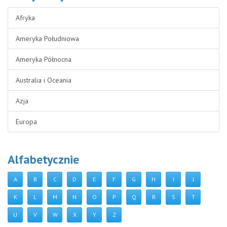
Afryka
Ameryka Południowa
Ameryka Północna
Australia i Oceania
Azja
Europa
Alfabetycznie
A
B
C
D
E
F
G
H
I
J
K
L
M
N
O
P
Q
R
S
T
U
V
W
X
Y
Z