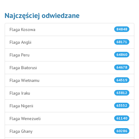
Najczęściej odwiedzane
Flaga Kosowa
84848
Flaga Anglii
68171
Flaga Peru
64860
Flaga Białorusi
64678
Flaga Wietnamu
64519
Flaga Iraku
63812
Flaga Nigerii
63552
Flaga Wenezueli
61140
Flaga Ghany
60286