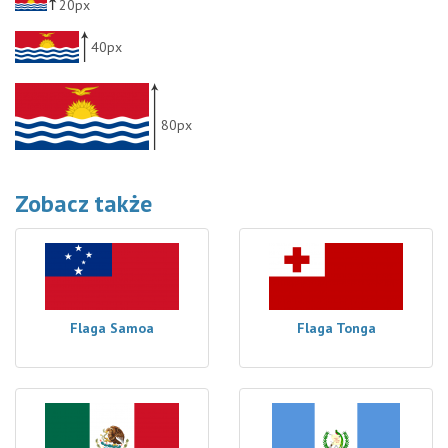
20px
40px
80px
Zobacz także
Flaga Samoa
Flaga Tonga