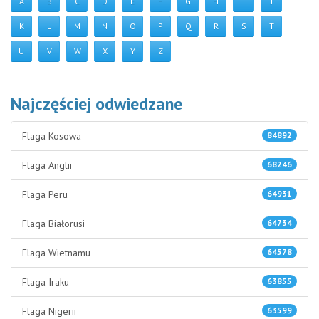
A
B
C
D
E
F
G
H
I
J
K
L
M
N
O
P
Q
R
S
T
U
V
W
X
Y
Z
Najczęściej odwiedzane
Flaga Kosowa
84892
Flaga Anglii
68246
Flaga Peru
64931
Flaga Białorusi
64734
Flaga Wietnamu
64578
Flaga Iraku
63855
Flaga Nigerii
63599