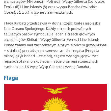
archipelagów Mikronezji i Polinezji: Wyspy Gilberta (16 wysp),
Feniks (8) i Line Islands (8) oraz wyspa Banaba (zw. także
Ocean). 21 z 33 wysp jest zamieszkanych.
Flaga Kiribati przedstawia w dolnej części białe i niebieskie
fale Oceanu Spokojnego. Każdy z trzech podwójnych
falujących pasów symbolizuje jeden z trzech głównych
archipelagów Kiribati: Wyspy Gilberta, Feniks i Line Islands.
Ponad falami nad zachodzącym złotym słońcem (język kiribati
– otintaai) przelatuje na czerwonym tle fregata (Fregata
minor, język kiribati – te eitei), często występujący w tych
rejonach ptak morski. Siedemnaście promieni słonecznych
symbolizuje 16 wysp Wysp Gilberta i wyspę Banaba.
Flaga