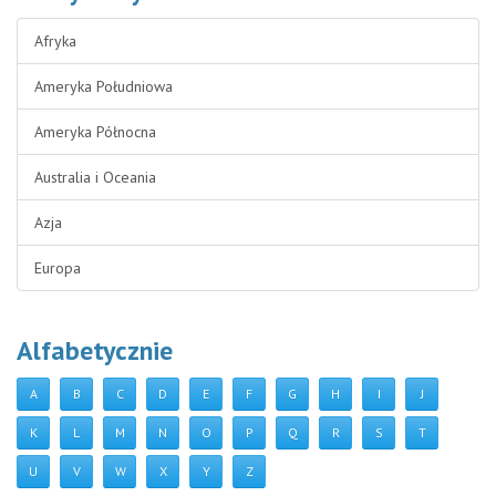
Afryka
Ameryka Południowa
Ameryka Północna
Australia i Oceania
Azja
Europa
Alfabetycznie
A
B
C
D
E
F
G
H
I
J
K
L
M
N
O
P
Q
R
S
T
U
V
W
X
Y
Z