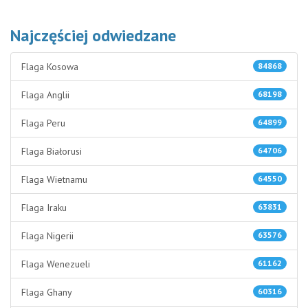
Najczęściej odwiedzane
Flaga Kosowa
84868
Flaga Anglii
68198
Flaga Peru
64899
Flaga Białorusi
64706
Flaga Wietnamu
64550
Flaga Iraku
63831
Flaga Nigerii
63576
Flaga Wenezueli
61162
Flaga Ghany
60316