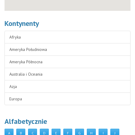
Kontynenty
Afryka
Ameryka Południowa
Ameryka Północna
Australia i Oceania
Azja
Europa
Alfabetycznie
A
B
C
D
E
F
G
H
I
J