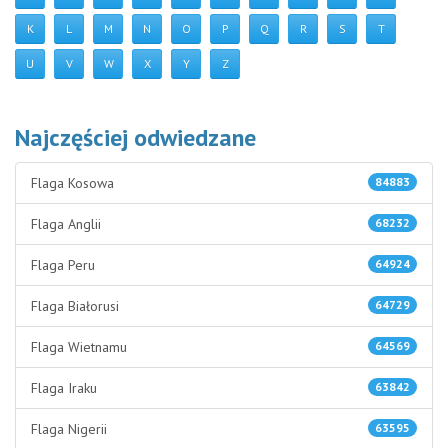
K
L
M
N
O
P
Q
R
S
T
U
V
W
X
Y
Z
Najczęściej odwiedzane
Flaga Kosowa
84883
Flaga Anglii
68232
Flaga Peru
64924
Flaga Białorusi
64729
Flaga Wietnamu
64569
Flaga Iraku
63842
Flaga Nigerii
63595