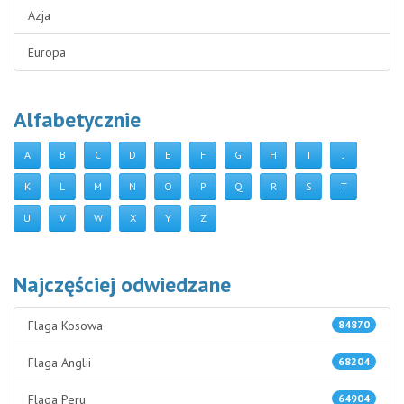
Azja
Europa
Alfabetycznie
A
B
C
D
E
F
G
H
I
J
K
L
M
N
O
P
Q
R
S
T
U
V
W
X
Y
Z
Najczęściej odwiedzane
Flaga Kosowa
84870
Flaga Anglii
68204
Flaga Peru
64904