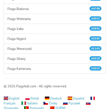
Flaga Białorusi
64708
Flaga Wietnamu
64553
Flaga Iraku
63836
Flaga Nigerii
63583
Flaga Wenezueli
61169
Flaga Ghany
60328
Flaga Kamerunu
59553
© 2026 Flagshub.com - All rights reserved.
English
Polski
Deutsch
Español
Français
Italiano
Česky
Русский
Slovensky
Português
中国的