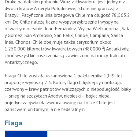
Drake na dalekim południu. Wraz z Ekwadoru, jest jednym z
dwóch krajów Ameryki Południowej, które nie graniczą z
Brazylii. Pacyficzna linia brzegowa Chile ma długość 78,563.2
km. Do Chile należą liczne wyspy przybrzeżne i wyspy na
otwartym oceanie: Juan Fernández, Wyspa Wielkanocna , Sala
y Gómez, San Ambrosio, San Félix, Chiloé, Campana, Santa
Inés, Chonos. Chile obejmuje także terytorium około
1.250.000 kilometrów kwadratowych (480000 ²) Antarktydy,
choć wszystkie roszczenia są zawieszone na mocy Traktatu
Antarktycznego.
Flaga Chile została ustanowiona 1 października 1949. Jej
proporcje wynoszą 2:3. Kolory flagi chilijskiej symbolizują:
czerwony – krew patriotów walczących o niepodległość, biały
– śnieg na szczytach Andów, niebieski – błękit nieba,
pojedyncza gwiazda zwraca uwagę na to, że Chile jest
państwem unitarnym, a nie federalnym.
Flaga