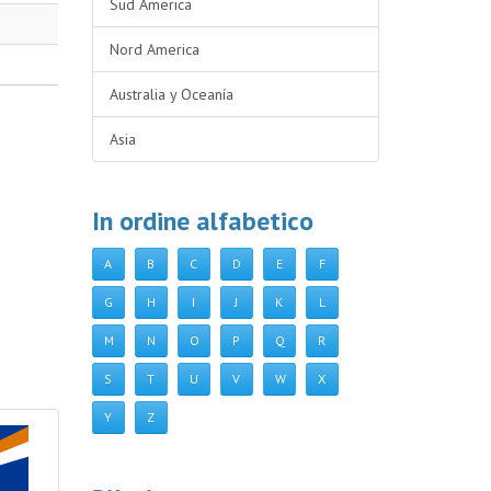
Sud America
Nord America
Australia y Oceanía
Asia
In ordine alfabetico
A
B
C
D
E
F
G
H
I
J
K
L
M
N
O
P
Q
R
S
T
U
V
W
X
Y
Z