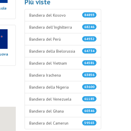
Più viste
sole
Bandiera del Kosovo
84893
Bandiera dell'Inghilterra
68246
Bandiera del Perù
64932
Bandiera della Bielorussia
64734
Nuova
Bandiera del Vietnam
64581
Bandiera Irachena
63856
Bandiera della Nigeria
63600
Bandiera del Venezuela
61185
Bandiera del Ghana
60346
Bandiera del Camerun
59565