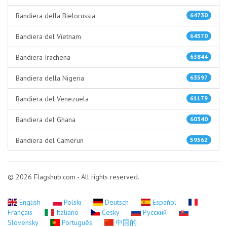
Bandiera della Bielorussia
64730
Bandiera del Vietnam
64570
Bandiera Irachena
63844
Bandiera della Nigeria
63597
Bandiera del Venezuela
61179
Bandiera del Ghana
60340
Bandiera del Camerun
59562
© 2026 Flagshub.com - All rights reserved.
English
Polski
Deutsch
Español
Français
Italiano
Česky
Русский
Slovensky
Português
中国的