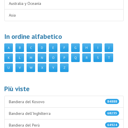
Australia y Oceanía
Asia
In ordine alfabetico
A
B
C
D
E
F
G
H
I
J
K
L
M
N
O
P
Q
R
S
T
U
V
W
X
Y
Z
Più viste
Bandiera del Kosovo
84888
Bandiera dell'Inghilterra
68235
Bandiera del Perù
64924