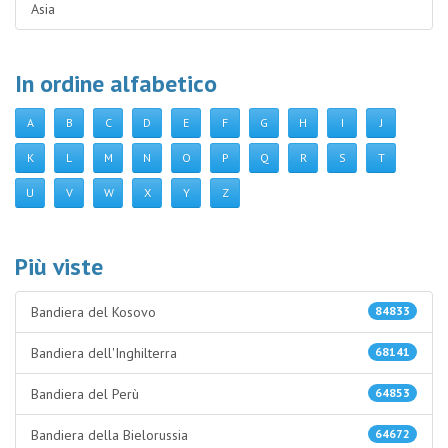
Asia
In ordine alfabetico
A
B
C
D
E
F
G
H
I
J
K
L
M
N
O
P
Q
R
S
T
U
V
W
X
Y
Z
Più viste
Bandiera del Kosovo
84833
Bandiera dell'Inghilterra
68141
Bandiera del Perù
64853
Bandiera della Bielorussia
64672