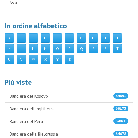
Asia
In ordine alfabetico
A
B
C
D
E
F
G
H
I
J
K
L
M
N
O
P
Q
R
S
T
U
V
W
X
Y
Z
Più viste
Bandiera del Kosovo
84851
Bandiera dell'Inghilterra
68173
Bandiera del Perù
64860
Bandiera della Bielorussia
64678