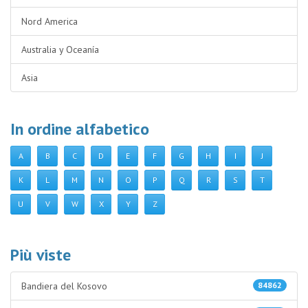
Nord America
Australia y Oceanía
Asia
In ordine alfabetico
A
B
C
D
E
F
G
H
I
J
K
L
M
N
O
P
Q
R
S
T
U
V
W
X
Y
Z
Più viste
Bandiera del Kosovo
84862