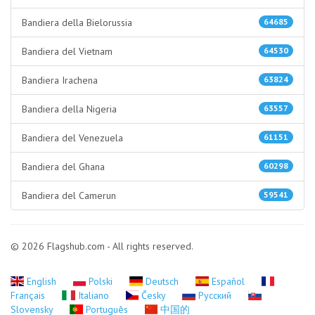
Bandiera della Bielorussia
64685
Bandiera del Vietnam
64530
Bandiera Irachena
63824
Bandiera della Nigeria
63557
Bandiera del Venezuela
61151
Bandiera del Ghana
60298
Bandiera del Camerun
59541
© 2026 Flagshub.com - All rights reserved.
English
Polski
Deutsch
Español
Français
Italiano
Česky
Русский
Slovensky
Português
中国的