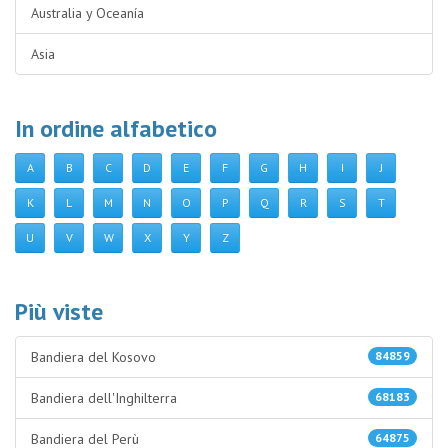
Australia y Oceanía
Asia
In ordine alfabetico
A
B
C
D
E
F
G
H
I
J
K
L
M
N
O
P
Q
R
S
T
U
V
W
X
Y
Z
Più viste
Bandiera del Kosovo
84859
Bandiera dell'Inghilterra
68183
Bandiera del Perù
64875