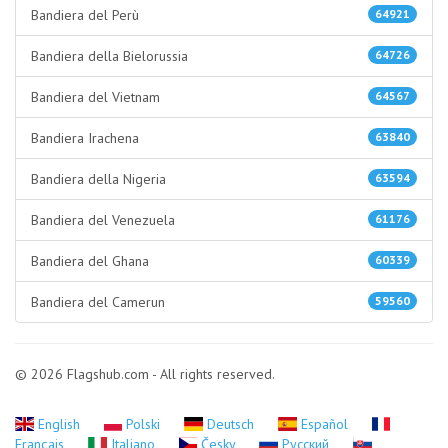
Bandiera del Perù
64921
Bandiera della Bielorussia
64726
Bandiera del Vietnam
64567
Bandiera Irachena
63840
Bandiera della Nigeria
63594
Bandiera del Venezuela
61176
Bandiera del Ghana
60339
Bandiera del Camerun
59560
© 2026 Flagshub.com - All rights reserved.
English
Polski
Deutsch
Español
Français
Italiano
Česky
Русский