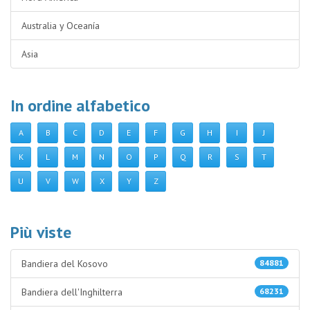
Australia y Oceanía
Asia
In ordine alfabetico
A
B
C
D
E
F
G
H
I
J
K
L
M
N
O
P
Q
R
S
T
U
V
W
X
Y
Z
Più viste
Bandiera del Kosovo
84881
Bandiera dell'Inghilterra
68231