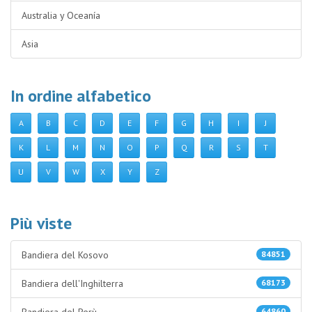
Australia y Oceanía
Asia
In ordine alfabetico
A
B
C
D
E
F
G
H
I
J
K
L
M
N
O
P
Q
R
S
T
U
V
W
X
Y
Z
Più viste
Bandiera del Kosovo
84851
Bandiera dell'Inghilterra
68173
64860