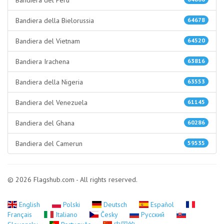
Bandiera del Perù
Bandiera della Bielorussia
64678
Bandiera del Vietnam
64520
Bandiera Irachena
63816
Bandiera della Nigeria
63553
Bandiera del Venezuela
61145
Bandiera del Ghana
60286
Bandiera del Camerun
59535
© 2026 Flagshub.com - All rights reserved.
English
Polski
Deutsch
Español
Français
Italiano
Česky
Русский