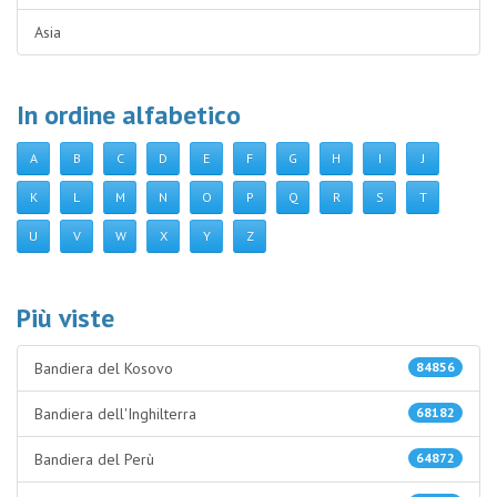
Asia
In ordine alfabetico
A
B
C
D
E
F
G
H
I
J
K
L
M
N
O
P
Q
R
S
T
U
V
W
X
Y
Z
Più viste
Bandiera del Kosovo
84856
Bandiera dell'Inghilterra
68182
Bandiera del Perù
64872