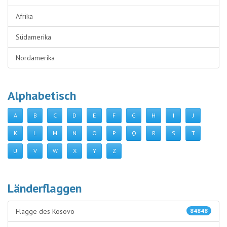
Afrika
Südamerika
Nordamerika
Alphabetisch
A
B
C
D
E
F
G
H
I
J
K
L
M
N
O
P
Q
R
S
T
U
V
W
X
Y
Z
Länderflaggen
Flagge des Kosovo
84848