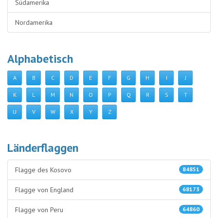
Südamerika
Nordamerika
Alphabetisch
A
B
C
D
E
F
G
H
I
J
K
L
M
N
O
P
Q
R
S
T
U
V
W
X
Y
Z
Länderflaggen
Flagge des Kosovo
84851
Flagge von England
68173
Flagge von Peru
64860