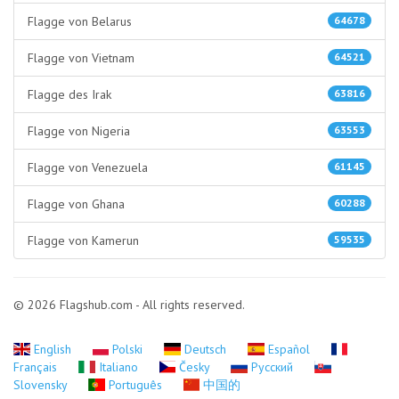
Flagge von Belarus
64678
Flagge von Vietnam
64521
Flagge des Irak
63816
Flagge von Nigeria
63553
Flagge von Venezuela
61145
Flagge von Ghana
60288
Flagge von Kamerun
59535
© 2026 Flagshub.com - All rights reserved.
English
Polski
Deutsch
Español
Français
Italiano
Česky
Русский
Slovensky
Português
中国的