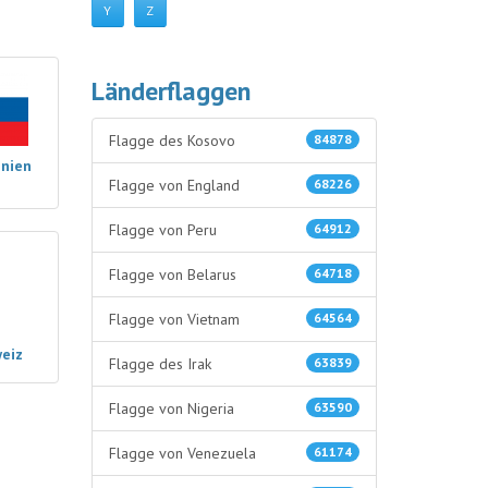
Y
Z
Länderflaggen
Flagge des Kosovo
84878
enien
Flagge von England
68226
Flagge von Peru
64912
Flagge von Belarus
64718
Flagge von Vietnam
64564
weiz
Flagge des Irak
63839
Flagge von Nigeria
63590
Flagge von Venezuela
61174