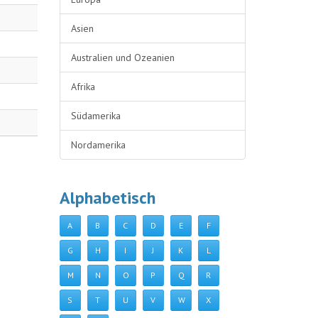
Asien
Australien und Ozeanien
Afrika
Südamerika
Nordamerika
Alphabetisch
A
B
C
D
E
F
G
H
I
J
K
L
M
N
O
P
Q
R
S
T
U
V
W
X