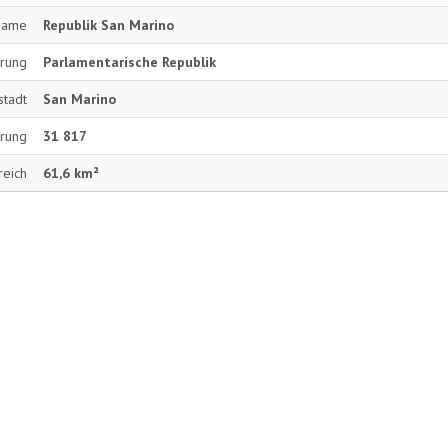
 Name
Republik San Marino
erung
Parlamentarische Republik
stadt
San Marino
rung
31 817
reich
61,6 km²