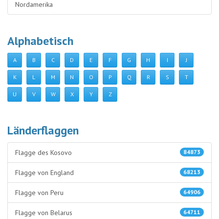
Nordamerika
Alphabetisch
A
B
C
D
E
F
G
H
I
J
K
L
M
N
O
P
Q
R
S
T
U
V
W
X
Y
Z
Länderflaggen
Flagge des Kosovo
84873
Flagge von England
68213
Flagge von Peru
64906
Flagge von Belarus
64711