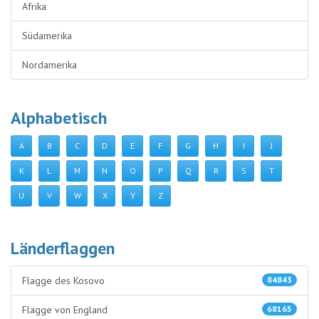
Afrika
Südamerika
Nordamerika
Alphabetisch
A
B
C
D
E
F
G
H
I
J
K
L
M
N
O
P
Q
R
S
T
U
V
W
X
Y
Z
Länderflaggen
Flagge des Kosovo
84843
Flagge von England
68165