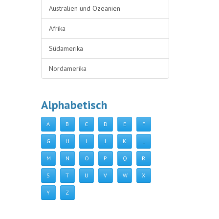
Australien und Ozeanien
Afrika
Südamerika
Nordamerika
Alphabetisch
A
B
C
D
E
F
G
H
I
J
K
L
M
N
O
P
Q
R
S
T
U
V
W
X
Y
Z