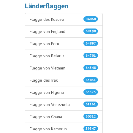
Länderflaggen
Flagge des Kosovo
84868
Flagge von England
68198
Flagge von Peru
64897
Flagge von Belarus
64701
Flagge von Vietnam
64548
Flagge des Irak
63831
Flagge von Nigeria
63575
Flagge von Venezuela
61161
Flagge von Ghana
60312
Flagge von Kamerun
59547