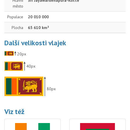
Hlavní
Sri Jayawardenapura-Kotte
město
Populace
20 010 000
Plocha
65 610 km²
Další velikosti vlajek
20px
40px
80px
Viz též