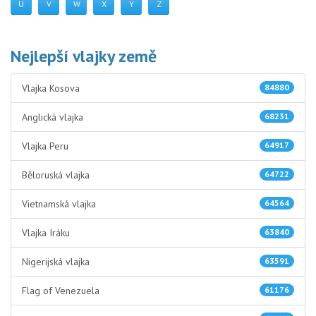
U
V
W
X
Y
Z
Nejlepší vlajky země
Vlajka Kosova
84880
Anglická vlajka
68231
Vlajka Peru
64917
Běloruská vlajka
64722
Vietnamská vlajka
64564
Vlajka Iráku
63840
Nigerijská vlajka
63591
Flag of Venezuela
61176