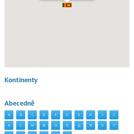
Kontinenty
Abecedně
A
B
C
D
E
F
G
H
I
J
K
L
M
N
O
P
Q
R
S
T