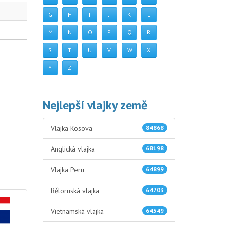
G
H
I
J
K
L
M
N
O
P
Q
R
S
T
U
V
W
X
Y
Z
Nejlepší vlajky země
Vlajka Kosova
84868
Anglická vlajka
68198
Vlajka Peru
64899
Běloruská vlajka
64703
Vietnamská vlajka
64549