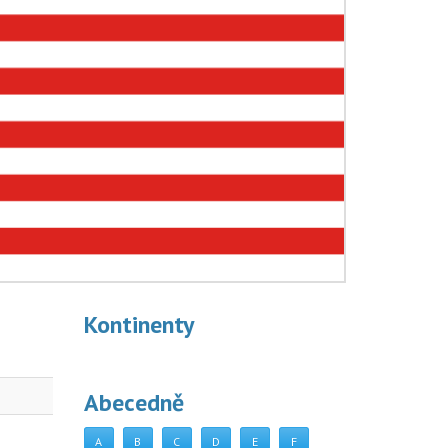
Kontinenty
Abecedně
A
B
C
D
E
F