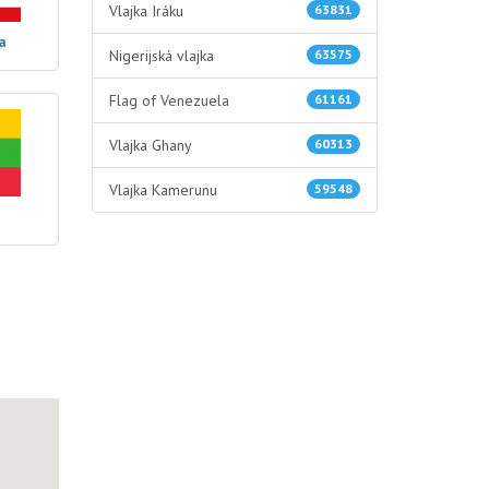
Vlajka Iráku
63831
a
Nigerijská vlajka
63575
Flag of Venezuela
61161
Vlajka Ghany
60313
Vlajka Kamerunu
59548
y