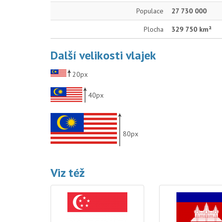
Populace
27 730 000
Plocha
329 750 km²
Další velikosti vlajek
20px
40px
80px
Viz též