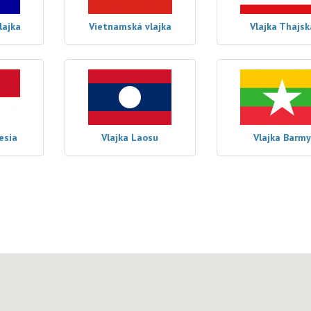
lajka
Vietnamská vlajka
Vlajka Thajsk
esia
Vlajka Laosu
Vlajka Barm