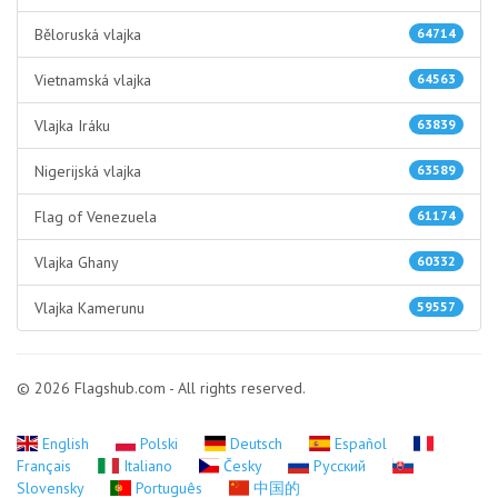
Běloruská vlajka
64714
Vietnamská vlajka
64563
Vlajka Iráku
63839
Nigerijská vlajka
63589
Flag of Venezuela
61174
Vlajka Ghany
60332
Vlajka Kamerunu
59557
© 2026 Flagshub.com - All rights reserved.
English
Polski
Deutsch
Español
Français
Italiano
Česky
Русский
Slovensky
Português
中国的