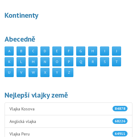
Kontinenty
Abecedně
A
B
C
D
E
F
G
H
I
J
K
L
M
N
O
P
Q
R
S
T
U
V
W
X
Y
Z
Nejlepší vlajky země
Vlajka Kosova
84878
Anglická vlajka
68226
Vlajka Peru
64911