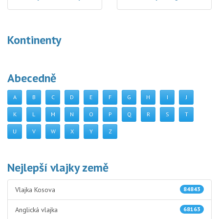
Kontinenty
Abecedně
A
B
C
D
E
F
G
H
I
J
K
L
M
N
O
P
Q
R
S
T
U
V
W
X
Y
Z
Nejlepší vlajky země
Vlajka Kosova
84843
Anglická vlajka
68163