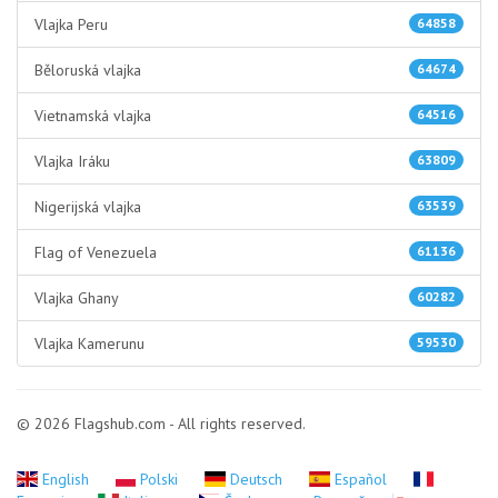
Vlajka Peru
64858
Běloruská vlajka
64674
Vietnamská vlajka
64516
Vlajka Iráku
63809
Nigerijská vlajka
63539
Flag of Venezuela
61136
Vlajka Ghany
60282
Vlajka Kamerunu
59530
© 2026 Flagshub.com - All rights reserved.
English
Polski
Deutsch
Español