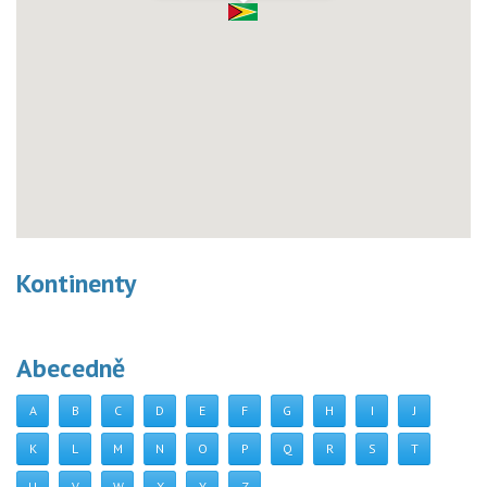
Kontinenty
Abecedně
A
B
C
D
E
F
G
H
I
J
K
L
M
N
O
P
Q
R
S
T
U
V
W
X
Y
Z