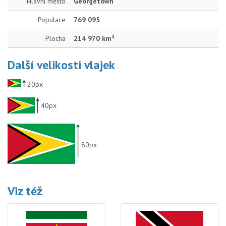
Hlavní město
Georgetown
Populace
769 095
Plocha
214 970 km²
Další velikosti vlajek
20px
40px
80px
Viz též