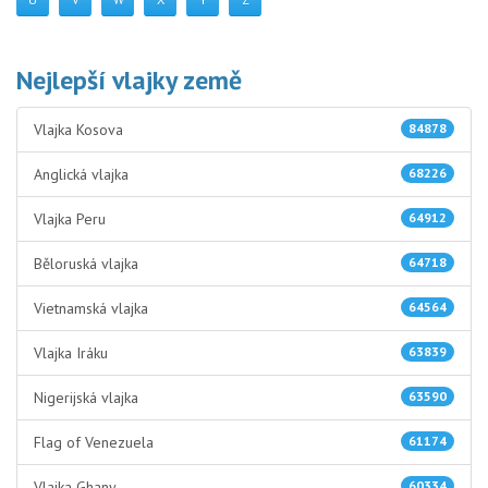
Nejlepší vlajky země
Vlajka Kosova
84878
Anglická vlajka
68226
Vlajka Peru
64912
Běloruská vlajka
64718
Vietnamská vlajka
64564
Vlajka Iráku
63839
Nigerijská vlajka
63590
Flag of Venezuela
61174
Vlajka Ghany
60334