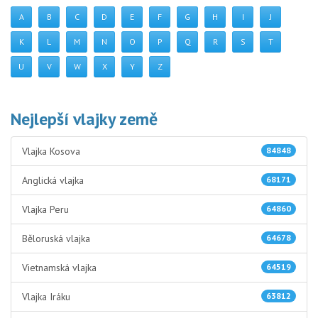
A
B
C
D
E
F
G
H
I
J
K
L
M
N
O
P
Q
R
S
T
U
V
W
X
Y
Z
Nejlepší vlajky země
Vlajka Kosova
84848
Anglická vlajka
68171
Vlajka Peru
64860
Běloruská vlajka
64678
Vietnamská vlajka
64519
Vlajka Iráku
63812