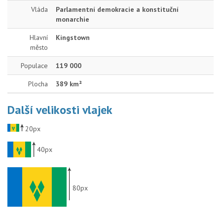
Vláda
Parlamentní demokracie a konstituční
monarchie
Hlavní
Kingstown
město
Populace
119 000
Plocha
389 km²
Další velikosti vlajek
20px
40px
80px