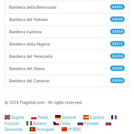
Bandiera della Bielorussia
64691
Bandiera del Vietnam
64540
Bandiera Irachena
63828
Bandiera della Nigeria
63571
Bandiera del Venezuela
61156
Bandiera del Ghana
60305
Bandiera del Camerun
59544
© 2026 Flagshub.com - All rights reserved.
English
Polski
Deutsch
Español
Français
Italiano
Česky
Русский
Slovensky
Português
中国的