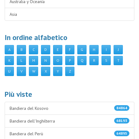
Australia y Oceanía
Asia
In ordine alfabetico
A
B
C
D
E
F
G
H
I
J
K
L
M
N
O
P
Q
R
S
T
U
V
W
X
Y
Z
Più viste
Bandiera del Kosovo
84864
Bandiera dell'Inghilterra
68193
Bandiera del Perù
64895