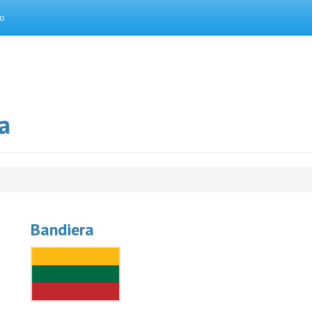
to
a
Bandiera