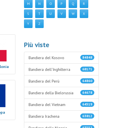
M
N
O
P
Q
R
S
T
U
V
W
X
Y
Z
Più viste
Bandiera del Kosovo
84848
lonia
Bandiera dell'Inghilterra
68171
Bandiera del Perù
64860
Bandiera della Bielorussia
64678
Bandiera del Vietnam
64519
opa
Bandiera Irachena
63812
63552