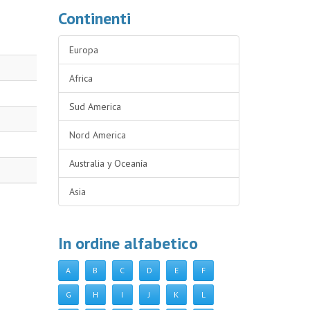
Continenti
Europa
Africa
Sud America
Nord America
Australia y Oceanía
Asia
In ordine alfabetico
A
B
C
D
E
F
G
H
I
J
K
L