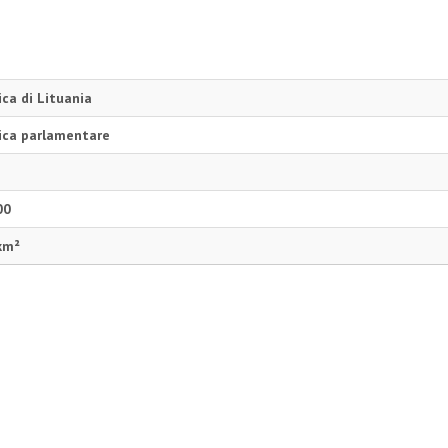
ca di Lituania
ica parlamentare
00
km²