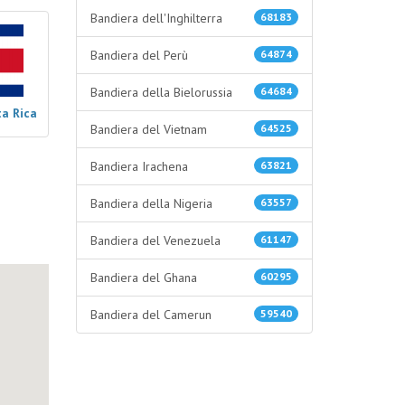
Bandiera dell'Inghilterra
68183
Bandiera del Perù
64874
Bandiera della Bielorussia
64684
ta Rica
Bandiera del Vietnam
64525
Bandiera Irachena
63821
Bandiera della Nigeria
63557
Bandiera del Venezuela
61147
Bandiera del Ghana
60295
Bandiera del Camerun
59540