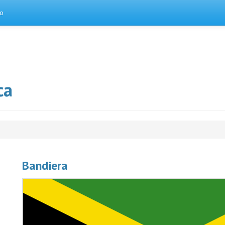
to
ca
Bandiera