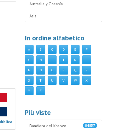
Australia y Oceanía
Asia
In ordine alfabetico
A
B
C
D
E
F
G
H
I
J
K
L
M
N
O
P
Q
R
S
T
U
V
W
X
Y
Z
Più viste
ubblica
Bandiera del Kosovo
84857