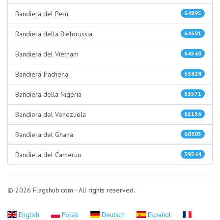
Bandiera del Perù
64895
Bandiera della Bielorussia
64691
Bandiera del Vietnam
64540
Bandiera Irachena
63828
Bandiera della Nigeria
63571
Bandiera del Venezuela
61156
Bandiera del Ghana
60305
Bandiera del Camerun
59544
© 2026 Flagshub.com - All rights reserved.
English
Polski
Deutsch
Español