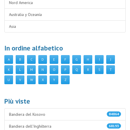
Nord America
Australia y Oceanía
Asia
In ordine alfabetico
A
B
C
D
E
F
G
H
I
J
K
L
M
N
O
P
Q
R
S
T
U
V
W
X
Y
Z
Più viste
Bandiera del Kosovo
84864
Bandiera dell'Inghilterra
68193