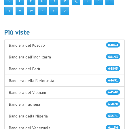
K
L
M
N
O
P
Q
R
S
T
U
V
W
X
Y
Z
Più viste
Bandiera del Kosovo
84864
Bandiera dell'Inghilterra
68193
Bandiera del Perù
64895
Bandiera della Bielorussia
64691
Bandiera del Vietnam
64540
Bandiera Irachena
63828
Bandiera della Nigeria
63571
Bandiera del Venezuela
61156