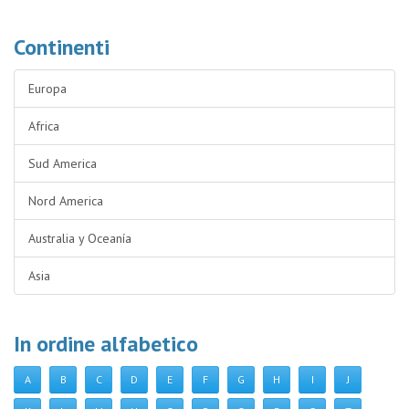
Continenti
Europa
Africa
Sud America
Nord America
Australia y Oceanía
Asia
In ordine alfabetico
A
B
C
D
E
F
G
H
I
J