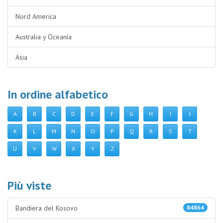
Nord America
Australia y Oceanía
Asia
In ordine alfabetico
A
B
C
D
E
F
G
H
I
J
K
L
M
N
O
P
Q
R
S
T
U
V
W
X
Y
Z
Più viste
Bandiera del Kosovo
84864