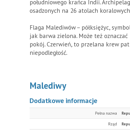
południowego krańca Indii. Archipela
osadzonych na 26 atolach koralowych
Flaga Malediwów – półksiężyc, symbol
jak barwa zielona. Może też oznaczać p
pokój. Czerwień, to przelana krew pa
niepodległość.
Malediwy
Dodatkowe informacje
Pełna nazwa
Rep
Rząd
Repu