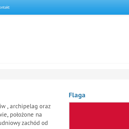
ontakt
Flaga
iw , archipelag oraz
wie, położone na
łudniowy zachód od