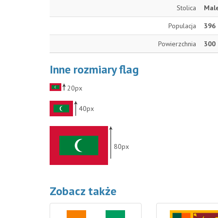
Stolica
Mal
Populacja
396
Powierzchnia
300
Inne rozmiary flag
20px
40px
80px
Zobacz także