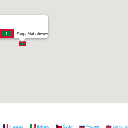
Flaga Malediwów
Français
Italiano
Česky
Русский
Slovens