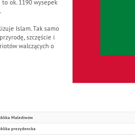
g to ok. 1190 wysepek
.
izuje Islam. Tak samo
rzyrodę, szczęście i
triotów walczących o
ublika Malediwów
blika prezydencka