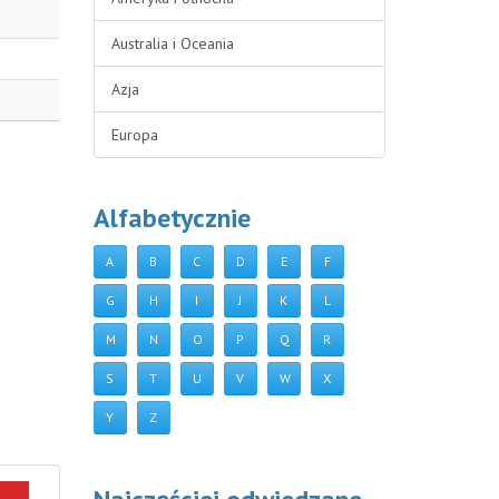
Australia i Oceania
Azja
Europa
Alfabetycznie
A
B
C
D
E
F
G
H
I
J
K
L
M
N
O
P
Q
R
S
T
U
V
W
X
Y
Z