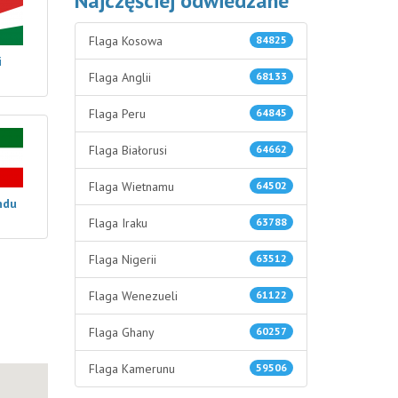
Najczęściej odwiedzane
Flaga Kosowa
84825
i
Flaga Anglii
68133
Flaga Peru
64845
Flaga Białorusi
64662
Flaga Wietnamu
64502
ndu
Flaga Iraku
63788
Flaga Nigerii
63512
Flaga Wenezueli
61122
Flaga Ghany
60257
Flaga Kamerunu
59506