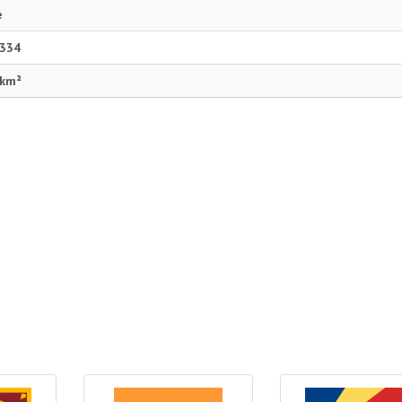
e
 334
 km²