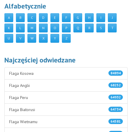
Alfabetycznie
A
B
C
D
E
F
G
H
I
J
K
L
M
N
O
P
Q
R
S
T
U
V
W
X
Y
Z
Najczęściej odwiedzane
Flaga Kosowa
84894
Flaga Anglii
68252
Flaga Peru
64932
Flaga Białorusi
64734
Flaga Wietnamu
64581