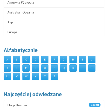
Ameryka Północna
Australia i Oceania
Azja
Europa
Alfabetycznie
A
B
C
D
E
F
G
H
I
J
K
L
M
N
O
P
Q
R
S
T
U
V
W
X
Y
Z
Najczęściej odwiedzane
Flaga Kosowa
84848