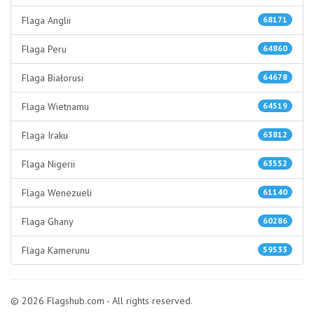
Flaga Anglii
68171
Flaga Peru
64860
Flaga Białorusi
64678
Flaga Wietnamu
64519
Flaga Iraku
63812
Flaga Nigerii
63552
Flaga Wenezueli
61140
Flaga Ghany
60286
Flaga Kamerunu
59533
© 2026 Flagshub.com - All rights reserved.