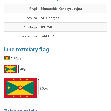
Rząd
Monarchia Konstytucyjna
Stolica
St. George’s
Populacja
89 258
Powierzchnia
344 km²
Inne rozmiary flag
20px
40px
80px