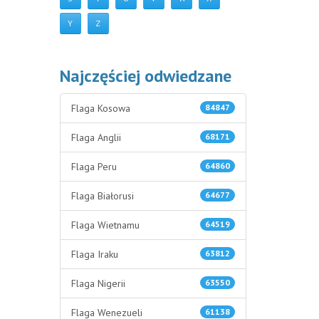
Y
Z
Najczęściej odwiedzane
Flaga Kosowa
84847
Flaga Anglii
68171
Flaga Peru
64860
Flaga Białorusi
64677
Flaga Wietnamu
64519
Flaga Iraku
63812
Flaga Nigerii
63550
Flaga Wenezueli
61138