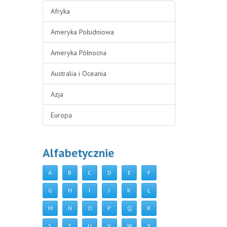
Afryka
Ameryka Południowa
Ameryka Północna
Australia i Oceania
Azja
Europa
Alfabetycznie
A
B
C
D
E
F
G
H
I
J
K
L
M
N
O
P
Q
R
S
T
U
V
W
X