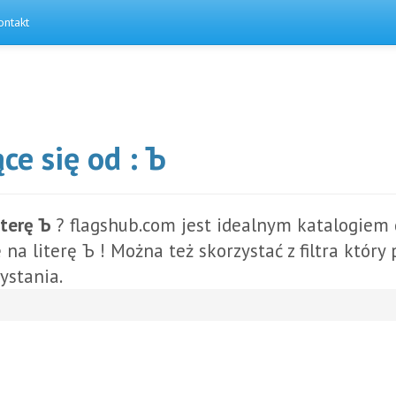
ontakt
ce się od : Ъ
iterę Ъ
? flagshub.com jest idealnym katalogiem d
 na literę Ъ ! Można też skorzystać z filtra któr
ystania.