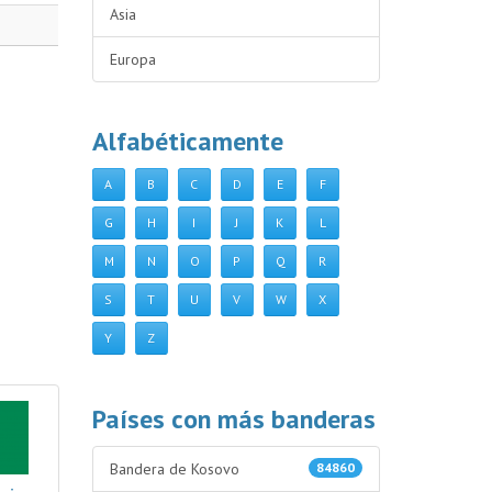
Asia
Europa
Alfabéticamente
A
B
C
D
E
F
G
H
I
J
K
L
M
N
O
P
Q
R
S
T
U
V
W
X
Y
Z
Países con más banderas
Bandera de Kosovo
84860