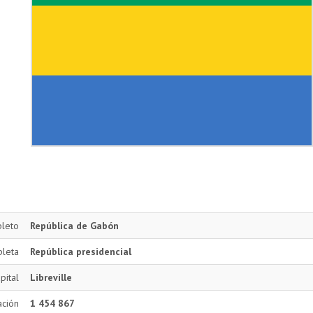
leto
República de Gabón
leta
República presidencial
pital
Libreville
ación
1 454 867