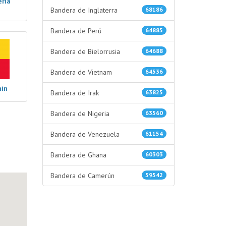
eria
Bandera de Inglaterra
68186
Bandera de Perú
64885
Bandera de Bielorrusia
64688
Bandera de Vietnam
64536
nin
Bandera de Irak
63825
Bandera de Nigeria
63560
Bandera de Venezuela
61154
Bandera de Ghana
60303
Bandera de Camerún
59542