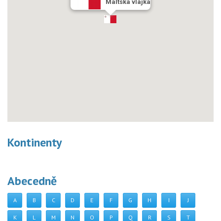
Maltská vlajka
Kontinenty
Abecedně
A
B
C
D
E
F
G
H
I
J
K
L
M
N
O
P
Q
R
S
T