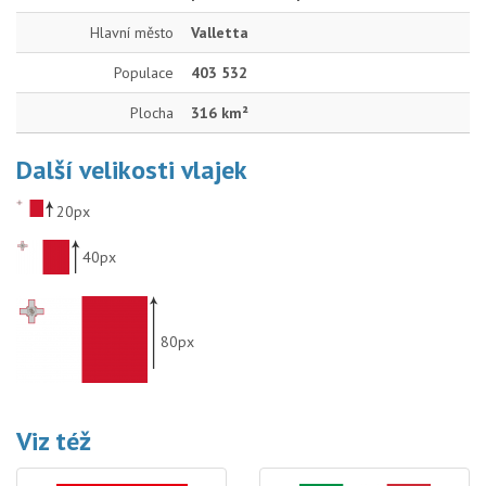
Hlavní město
Valletta
Populace
403 532
Plocha
316 km²
Další velikosti vlajek
20px
40px
80px
Viz též