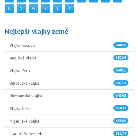
U
V
W
X
Y
Z
Nejlepší vlajky země
Vlajka Kosova
84878
Anglická vlajka
68226
Vlajka Peru
64911
Běloruská vlajka
64714
Vietnamská vlajka
64563
Vlajka Iráku
63839
Nigerijská vlajka
63589
Flag of Venezuela
61174