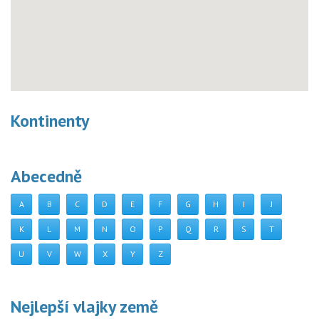
Kontinenty
Abecedně
A
B
C
D
E
F
G
H
I
J
K
L
M
N
O
P
Q
R
S
T
U
V
W
X
Y
Z
Nejlepší vlajky země