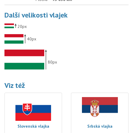
Další velikosti vlajek
20px
40px
80px
Viz též
Slovenská vlajka
Srbská vlajka