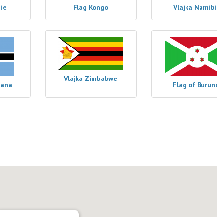
ie
Flag Kongo
Vlajka Namib
Vlajka Zimbabwe
wana
Flag of Burun