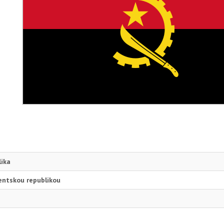
lika
entskou republikou