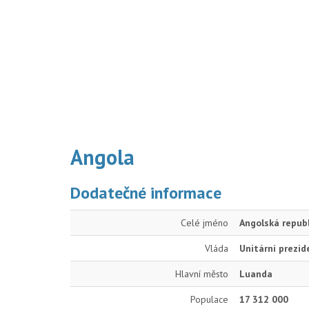
Angola
Dodatečné informace
Celé jméno
Angolská repub
Vláda
Unitární prezid
Hlavní město
Luanda
Populace
17 312 000