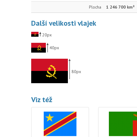
Plocha
1 246 700 km²
Další velikosti vlajek
20px
40px
80px
Viz též