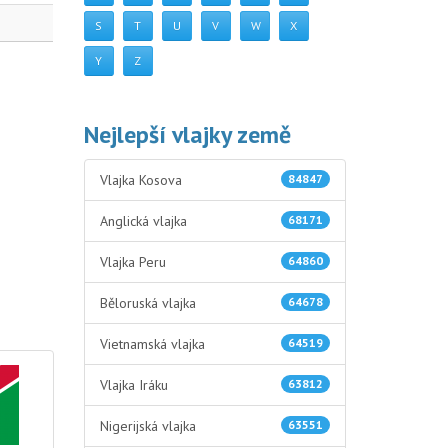
S
T
U
V
W
X
Y
Z
Nejlepší vlajky země
Vlajka Kosova
84847
Anglická vlajka
68171
Vlajka Peru
64860
Běloruská vlajka
64678
Vietnamská vlajka
64519
Vlajka Iráku
63812
Nigerijská vlajka
63551