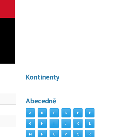
Kontinenty
Abecedně
A
B
C
D
E
F
G
H
I
J
K
L
M
N
O
P
Q
R