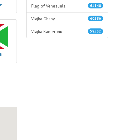
ie
Flag of Venezuela
61140
Vlajka Ghany
60286
Vlajka Kamerunu
59532
di