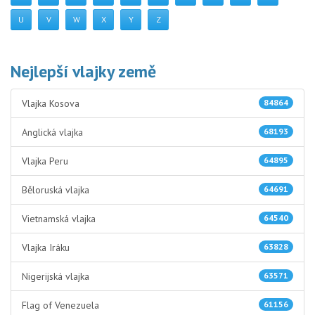
U
V
W
X
Y
Z
Nejlepší vlajky země
Vlajka Kosova
84864
Anglická vlajka
68193
Vlajka Peru
64895
Běloruská vlajka
64691
Vietnamská vlajka
64540
Vlajka Iráku
63828
Nigerijská vlajka
63571
Flag of Venezuela
61156