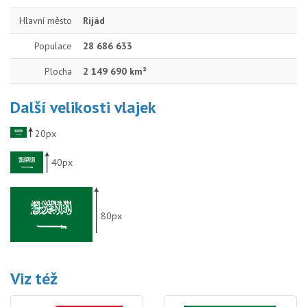
Hlavní město
Rijád
Populace
28 686 633
Plocha
2 149 690 km²
Další velikosti vlajek
20px
40px
80px
Viz též