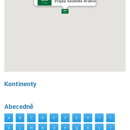
Vlajka Saúdské Arábie
Kontinenty
Abecedně
A
B
C
D
E
F
G
H
I
J
K
L
M
N
O
P
Q
R
S
T