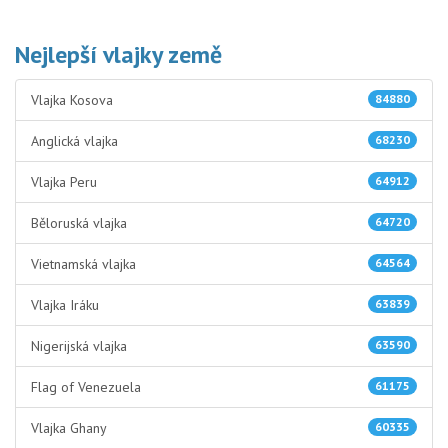
Nejlepší vlajky země
Vlajka Kosova
84880
Anglická vlajka
68230
Vlajka Peru
64912
Běloruská vlajka
64720
Vietnamská vlajka
64564
Vlajka Iráku
63839
Nigerijská vlajka
63590
Flag of Venezuela
61175
Vlajka Ghany
60335